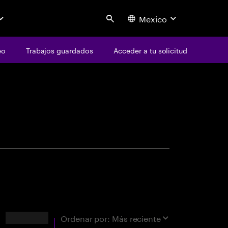
Mexico
Search
eo
Trabajos guardados
Acceder a tu solicitud
centure
acta
Resultados
Ordenar por:
Más reciente