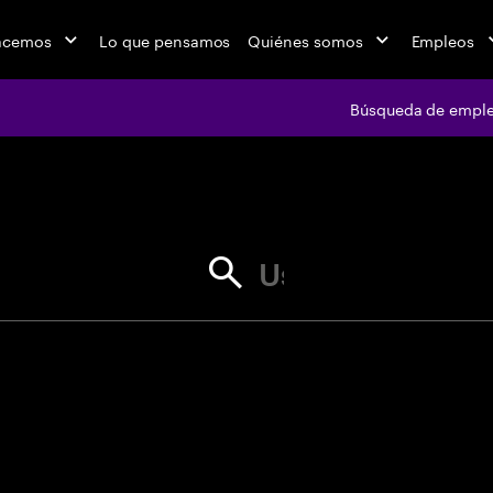
acemos
Lo que pensamos
Quiénes somos
Empleos
Búsqueda de empl
jobs at Ac
Usa comillas para coincidencia ex