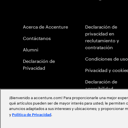
Acerca de Accenture
Declaración de
privacidad en
Contáctanos
reclutamiento y
contratación
Alumni
Condiciones de uso
Declaración de
Privacidad
Privacidad y cookie
Declaración de
accesibilidad
¡Bienvenido a accenture.com! Para proporcionarle una mejor experien
Mapa del Sitio
qué artículos pueden ser de mayor interés para usted; le permiten c
anuncios adaptados a sus intereses y ubicaciones; y proporcionar m
Meritocracia Global
y
.
Política de Privacidad
©
2026
Accenture todos los derechos reservados