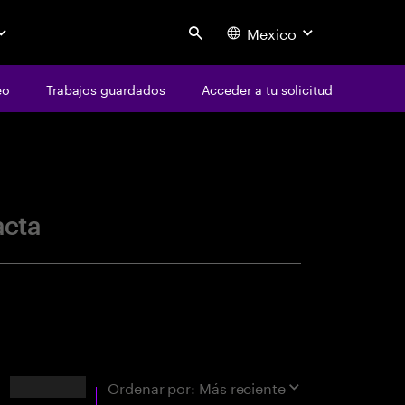
Mexico
Search
eo
Trabajos guardados
Acceder a tu solicitud
centure
acta
Resultados
Ordenar por:
Más reciente