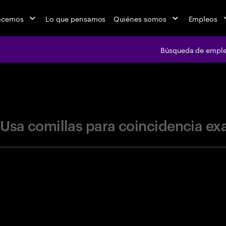
acemos
Lo que pensamos
Quiénes somos
Empleos
Búsqueda de empl
jobs at Ac
Usa comillas para coincidencia ex