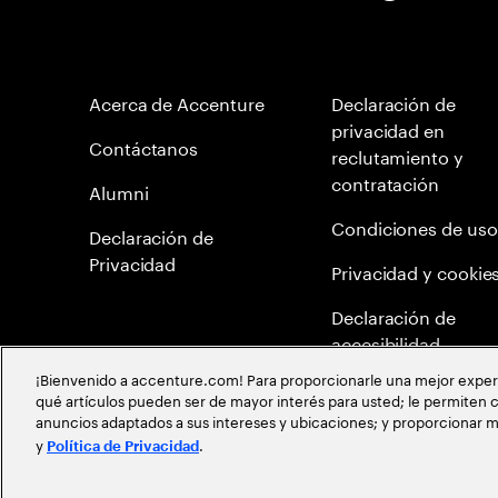
Acerca de Accenture
Declaración de
privacidad en
Contáctanos
reclutamiento y
contratación
Alumni
Condiciones de uso
Declaración de
Privacidad
Privacidad y cookie
Declaración de
accesibilidad
¡Bienvenido a accenture.com! Para proporcionarle una mejor experien
Mapa del Sitio
qué artículos pueden ser de mayor interés para usted; le permiten c
anuncios adaptados a sus intereses y ubicaciones; y proporcionar m
Meritocracia Global
y
.
Política de Privacidad
©
2026
Accenture todos los derechos reservados