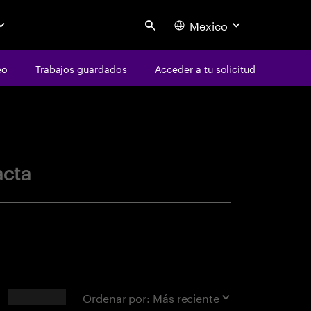
Mexico
Search
eo
Trabajos guardados
Acceder a tu solicitud
centure
acta
Resultados
Ordenar por:
Más reciente