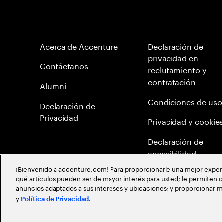
Acerca de Accenture
Declaración de
privacidad en
Contáctanos
reclutamiento y
contratación
Alumni
Condiciones de uso
Declaración de
Privacidad
Privacidad y cookie
Declaración de
accesibilidad
¡Bienvenido a accenture.com! Para proporcionarle una mejor experien
Mapa del Sitio
qué artículos pueden ser de mayor interés para usted; le permiten c
anuncios adaptados a sus intereses y ubicaciones; y proporcionar m
Meritocracia Global
y
.
Política de Privacidad
©
2026
Accenture todos los derechos reservados