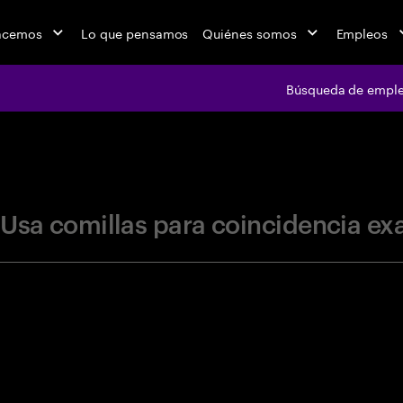
acemos
Lo que pensamos
Quiénes somos
Empleos
Búsqueda de empl
jobs at Ac
Usa comillas para coincidencia ex