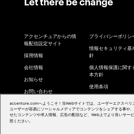
Let there be change
アクセンチュアからの情
プライバシーポリシ
報配信設定サイト
情報セキュリティ基
採用情報
針
会社情報
個人情報保護に関す
本方針
お知らせ
使用条項
お問い合わせ
Cookieポリシー／
グローバルオフィス
accenture.comへようこそ！当Webサイトでは、ユーザーエクス
ユーザーが容易にソーシャルメディアでコンテンツをシェアする事や、
アクセシビリティス
サイトマップ
せたコンテンツや求人情報、広告の配信など、Web上でより良いサー
トメント
照ください。
©
2026
Accenture. All Rights Reserved.