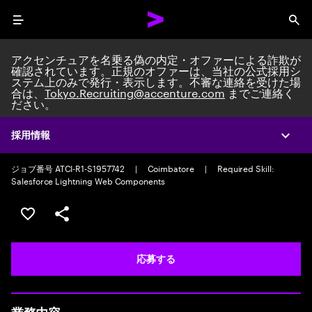
Menu
Sea
アクセンチュアを名乗る偽の内定・オファーによる詐欺が
確認されています。正規のオファーは、当社の公式採用シ
ステム上のみで発行・表示します。不審な連絡を受けた場
合は、
Tokyo.Recruiting@accenture.com
までご連絡く
ださい。
Application Support Engineer
Packaged Application Development Associate Manager
|
Full time
採用情報
Expa
|
Experience: 5-10 years
ジョブ番号 ATCI-R1-S1957742
|
Coimbatore
|
Required Skill:
Salesforce Lightning Web Components
ポジションを保存する 【首都圏エリア】契約社員（給与
シェア
応募する