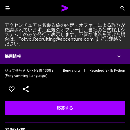
Menu
Sea
アクセンチュアを名乗る偽の内定・オファーによる詐欺が
確認されています。正規のオファーは、当社の公式採用シ
ステム上のみで発行・表示します。不審な連絡を受けた場
合は、
Tokyo.Recruiting@accenture.com
までご連絡く
ださい。
Application Support Engineer
Application Automation Engineering Team Lead/Consultant
|
Full time
採用情報
Expa
|
Experience: 5-10 years
ジョブ番号 ATCI-R1-S1943693
|
Bengaluru
|
Required Skill: Python
(Programming Language)
ポジションを保存する 【首都圏エリア】契約社員（給与
シェア
応募する