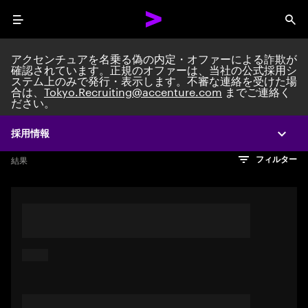
Menu
Sea
アクセンチュアを名乗る偽の内定・オファーによる詐欺が
確認されています。正規のオファーは、当社の公式採用シ
ステム上のみで発行・表示します。不審な連絡を受けた場
Search jobs at Acc
合は、
Tokyo.Recruiting@accenture.com
までご連絡く
ださい。
採用情報
Expa
文字数制限に達しました
検索のヒント
希望の仕事を表すフレーズや文章を使って検索してみてくださ
検索結果を見るにはEnterキーを押してください
結果
フィルター
い。キーワードを引用符で囲むことで、完全一致検索もできま
す。