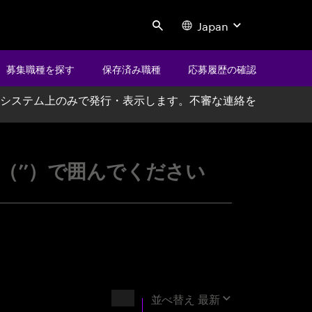
Japan
Search
募集職種を探す
保存済み職種
応募履歴の確認
システム上のみで発行・表示します。不審な連絡を
ccenture
’’）で囲んでください
結果
並べ替え
最新