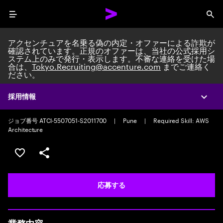
Menu
Sea
アクセンチュアを名乗る偽の内定・オファーによる詐欺が
確認されています。正規のオファーは、当社の公式採用シ
ステム上のみで発行・表示します。不審な連絡を受けた場
合は、
Tokyo.Recruiting@accenture.com
までご連絡く
ださい。
Custom Software Engineer
Packaged Application Development Associate Manager
|
Full time
採用情報
Expa
|
Experience: 5-10 years
ジョブ番号 ATCI-5507051-S2011700
|
Pune
|
Required Skill: AWS
Architecture
ポジションを保存する 【首都圏エリア】契約社員（給与
シェア
応募する