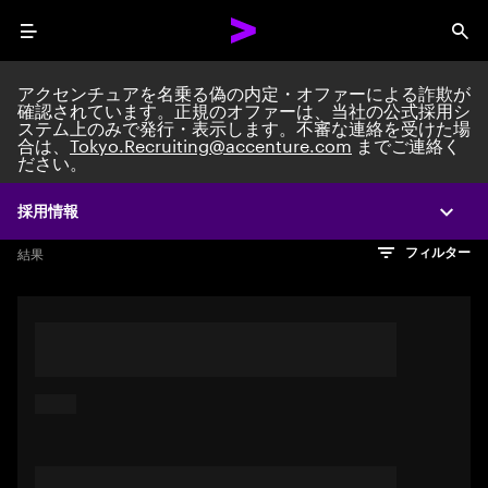
Menu
Sea
アクセンチュアを名乗る偽の内定・オファーによる詐欺が
確認されています。正規のオファーは、当社の公式採用シ
ステム上のみで発行・表示します。不審な連絡を受けた場
Search jobs at Acc
合は、
Tokyo.Recruiting@accenture.com
までご連絡く
ださい。
採用情報
Expa
文字数制限に達しました
検索のヒント
希望の仕事を表すフレーズや文章を使って検索してみてくださ
検索結果を見るにはEnterキーを押してください
結果
フィルター
い。キーワードを引用符で囲むことで、完全一致検索もできま
す。