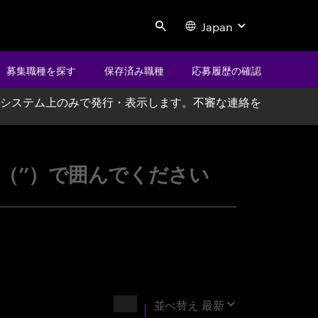
Japan
Search
募集職種を探す
保存済み職種
応募履歴の確認
システム上のみで発行・表示します。不審な連絡を
ccenture
’’）で囲んでください
結果
並べ替え
最新