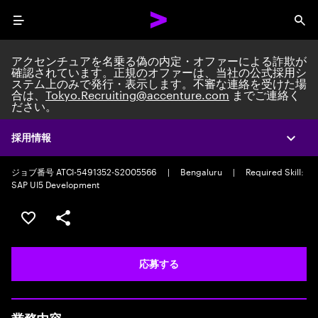
Menu
Sea
アクセンチュアを名乗る偽の内定・オファーによる詐欺が
確認されています。正規のオファーは、当社の公式採用シ
ステム上のみで発行・表示します。不審な連絡を受けた場
合は、
Tokyo.Recruiting@accenture.com
までご連絡く
ださい。
Custom Software Engineer
Packaged Application Development Associate Manager
|
Full time
採用情報
Expa
|
Experience: 5-10 years
ジョブ番号 ATCI-5491352-S2005566
|
Bengaluru
|
Required Skill:
SAP UI5 Development
ポジションを保存する 【首都圏エリア】契約社員（給与
シェア
応募する