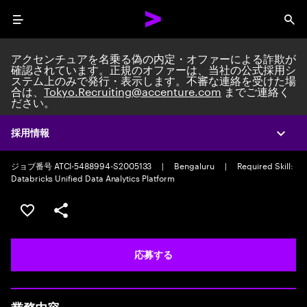
Menu
Sea
アクセンチュアを名乗る偽の内定・オファーによる詐欺が
確認されています。正規のオファーは、当社の公式採用シ
ステム上のみで発行・表示します。不審な連絡を受けた場
合は、
Tokyo.Recruiting@accenture.com
までご連絡く
ださい。
Custom Software Engineer
Packaged Application Development Team Lead/Consultant
|
Full time
採用情報
Expa
|
Experience: 5-10 years
ジョブ番号 ATCI-5488994-S2005133
|
Bengaluru
|
Required Skill:
Databricks Unified Data Analytics Platform
ポジションを保存する 【首都圏エリア】契約社員（給与
シェア
応募する