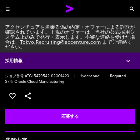
Menu
Sea
アクセンチュアを名乗る偽の内定・オファーによる詐欺が
確認されています。正規のオファーは、当社の公式採用シ
ステム上のみで発行・表示します。不審な連絡を受けた場
合は、
Tokyo.Recruiting@accenture.com
までご連絡く
ださい。
Application Support Engineer
Custom Software Engineering Team Lead/Consultant
|
Full time
|
採用情報
Expa
Experience: 5-10 years
ジョブ番号 ATCI-5479542-S2001420
|
Hyderabad
|
Required
Skill: Oracle Cloud Manufacturing
ポジションを保存する 【首都圏エリア】契約社員（給与
シェア
応募する