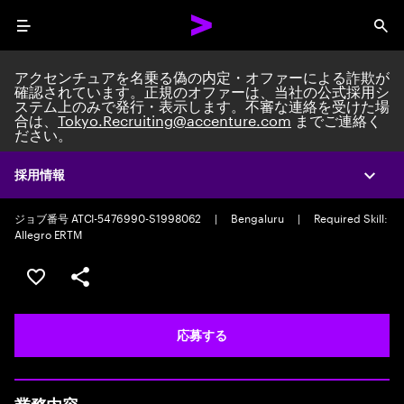
Menu
Sea
アクセンチュアを名乗る偽の内定・オファーによる詐欺が
確認されています。正規のオファーは、当社の公式採用シ
ステム上のみで発行・表示します。不審な連絡を受けた場
合は、
Tokyo.Recruiting@accenture.com
までご連絡く
ださい。
Custom Software Engineer
Packaged Application Development Associate Manager
|
Full time
採用情報
Expa
|
Experience: 5-10 years
ジョブ番号 ATCI-5476990-S1998062
|
Bengaluru
|
Required Skill:
Allegro ERTM
ポジションを保存する 【首都圏エリア】契約社員（給与
シェア
応募する