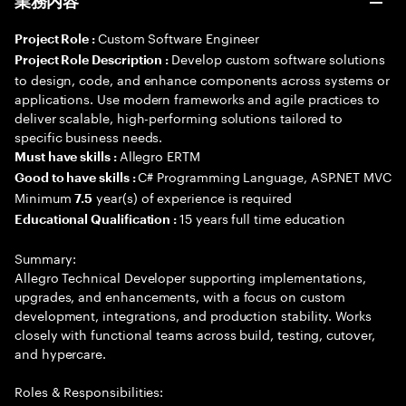
業務内容
Custom Software Engineer
Project Role :
Develop custom software solutions
Project Role Description :
to design, code, and enhance components across systems or
applications. Use modern frameworks and agile practices to
deliver scalable, high-performing solutions tailored to
specific business needs.
Allegro ERTM
Must have skills :
C# Programming Language, ASP.NET MVC
Good to have skills :
Minimum
year(s) of experience is required
7.5
15 years full time education
Educational Qualification :
Summary:
Allegro Technical Developer supporting implementations,
upgrades, and enhancements, with a focus on custom
development, integrations, and production stability. Works
closely with functional teams across build, testing, cutover,
and hypercare.
Roles & Responsibilities: