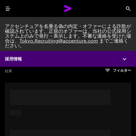
Menu
Sea
アクセンチュアを名乗る偽の内定・オファーによる詐欺が
確認されています。正規のオファーは、当社の公式採用シ
ステム上のみで発行・表示します。不審な連絡を受けた場
Search jobs at Acc
合は、
Tokyo.Recruiting@accenture.com
までご連絡く
ださい。
採用情報
Expa
文字数制限に達しました
検索のヒント
希望の仕事を表すフレーズや文章を使って検索してみてくださ
検索結果を見るにはEnterキーを押してください
結果
フィルター
い。キーワードを引用符で囲むことで、完全一致検索もできま
す。