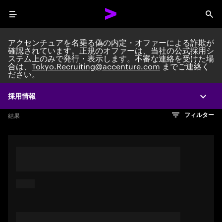
Menu
Sea
アクセンチュアを名乗る偽の内定・オファーによる詐欺が
確認されています。正規のオファーは、当社の公式採用シ
ステム上のみで発行・表示します。不審な連絡を受けた場
Search jobs at Acc
合は、
Tokyo.Recruiting@accenture.com
までご連絡く
ださい。
採用情報
Expa
文字数制限に達しました
検索のヒント
希望の仕事を表すフレーズや文章を使って検索してみてくださ
検索結果を見るにはEnterキーを押してください
結果
フィルター
い。キーワードを引用符で囲むことで、完全一致検索もできま
す。