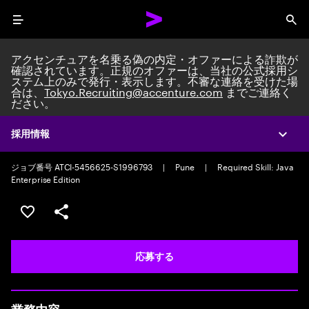
Menu
Sea
アクセンチュアを名乗る偽の内定・オファーによる詐欺が
確認されています。正規のオファーは、当社の公式採用シ
ステム上のみで発行・表示します。不審な連絡を受けた場
合は、
Tokyo.Recruiting@accenture.com
までご連絡く
ださい。
Application Support Engineer
Packaged Application Development Senior Analyst
|
Full time
|
採用情報
Expa
Experience: 2-5 years
ジョブ番号 ATCI-5456625-S1996793
|
Pune
|
Required Skill: Java
Enterprise Edition
ポジションを保存する 【首都圏エリア】契約社員（給与
シェア
応募する