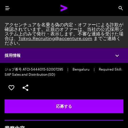
Menu
Sea
アクセンチュアを名乗る偽の内定・オファーによる詐欺が
確認されています。正規のオファーは、当社の公式採用シ
ステム上のみで発行・表示します。不審な連絡を受けた場
合は、
Tokyo.Recruiting@accenture.com
までご連絡く
ださい。
Custom Software Engineer
Custom Software Engineering Team Lead/Consultant
|
Full time
|
採用情報
Expa
Experience: 5-10 years
ジョブ番号 ATCI-5444015-S2007295
|
Bengaluru
|
Required Skill:
SAP Sales and Distribution (SD)
ポジションを保存する 【首都圏エリア】契約社員（給与
シェア
応募する