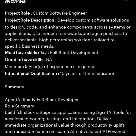
業務内容
Custom Software Engineer
Project Role :
Develop custom software solutions
Project Role Description :
to design, code, and enhance components across systems or
applications. Use modern frameworks and agile practices to
deliver scalable, high-performing solutions tailored to
specific business needs.
Java Full Stack Development
Must have skills :
NA
Good to have skills :
Minimum
year(s) of experience is required
5
15 years full time education
Educational Qualification :
Summary:
AgentAI-Ready Full-Stack Developer
Role Summary
Build full-stack enterprise applications using AgentAI tools for
accelerated coding, testing, and integration. Deliver
immediate organizational value through productivity uplift
and reduced reliance on scarce AI-native talent.AI Powered