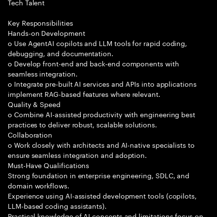
Tech Talent
Key Responsibilities
Hands-on Development
o Use AgentAI copilots and LLM tools for rapid coding,
debugging, and documentation.
o Develop front-end and back-end components with
seamless integration.
o Integrate pre-built AI services and APIs into applications
implement RAG-based features where relevant.
Quality & Speed
o Combine AI-assisted productivity with engineering best
practices to deliver robust, scalable solutions.
Collaboration
o Work closely with architects and AI-native specialists to
ensure seamless integration and adoption.
Must-Have Qualifications
Strong foundation in enterprise engineering, SDLC, and
domain workflows.
Experience using AI-assisted development tools (copilots,
LLM-based coding assistants).
Practical knowledge of AI concepts and limitations focus on