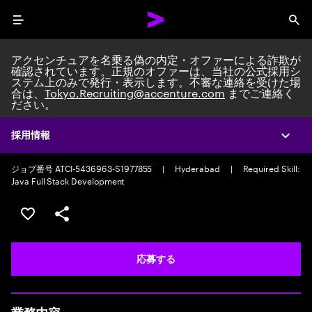
Menu
Sea
アクセンチュアを名乗る偽の内定・オファーによる詐欺が
確認されています。正規のオファーは、当社の公式採用シ
ステム上のみで発行・表示します。不審な連絡を受けた場
合は、
Tokyo.Recruiting@accenture.com
までご連絡く
ださい。
Custom Software Engineer
AI Native Software Engineering Team Lead/Consultant
|
Full time
採用情報
Expa
|
Experience: 5-10 years
ジョブ番号 ATCI-5436963-S1977855
|
Hyderabad
|
Required Skill:
Java Full Stack Development
ポジションを保存する 【首都圏エリア】契約社員（給与
シェア
応募する