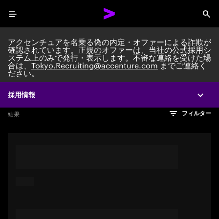
Menu
Sea
アクセンチュアを名乗る偽の内定・オファーによる詐欺が
確認されています。正規のオファーは、当社の公式採用シ
ステム上のみで発行・表示します。不審な連絡を受けた場
Search jobs at Acc
合は、
Tokyo.Recruiting@accenture.com
までご連絡く
ださい。
採用情報
Expa
文字数制限に達しました
検索のヒント
希望の仕事を表すフレーズや文章を使って検索してみてくださ
検索結果を見るにはEnterキーを押してください
結果
フィルター
い。キーワードを引用符で囲むことで、完全一致検索もできま
す。