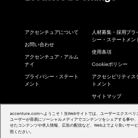
アクセンチュアについて
人材募集・採用プラ
シー・ステートメン
お問い合わせ
使用条項
アクセンチュア・アルム
ナイ
Cookieポリシー
プライバシー・ステート
アクセシビリティス
メント
トメント
サイトマップ
グローバル・メリト
accenture.comへようこそ！当Webサイトでは、ユーザーエクス
シー
ユーザーが容易にソーシャルメディアでコンテンツをシェアする事や、
せたコンテンツや求人情報、広告の配信など、Web上でより良いサー
採用イベント情報を
照ください。