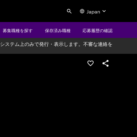
Japan
Search
募集職種を探す
保存済み職種
応募履歴の確認
システム上のみで発行・表示します。不審な連絡を
ポジションを保存する
シェア