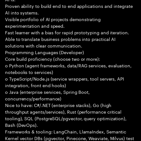
Proven ability to build end to end applications and integrate
AI into systems.
Visible portfolio of AI projects demonstrating
experimentation and speed.
Fast learner with a bias for rapid prototyping and iteration.
Able to translate business problems into practical AI
solutions with clear communication.
Programming Languages (Developer)
Core build proficiency (choose two or more):
o Python (agent frameworks, data/RAG services, evaluation,
notebooks to services)
o TypeScript/Node.js (service wrappers, tool servers, API
integration, front end hooks)
o Java (enterprise services, Spring Boot,
concurrency/performance)
Nice to have: C#/.NET (enterprise stacks), Go (high
throughput agents/services), Rust (performance critical
tooling), SQL (PostgreSQL/pgvector, query optimization),
Bash (DevOps).
Frameworks & tooling: LangChain, LlamaIndex, Semantic
Kernel vector DBs (pgvector, Pinecone, Weaviate, Milvus) test