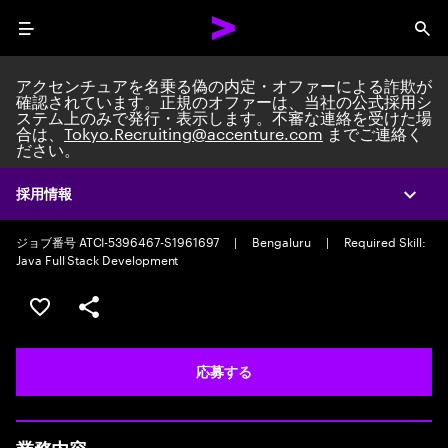
Menu
Sea
アクセンチュアを名乗る偽の内定・オファーによる詐欺が
確認されています。正規のオファーは、当社の公式採用シ
ステム上のみで発行・表示します。不審な連絡を受けた場
合は、
Tokyo.Recruiting@accenture.com
までご連絡く
ださい。
Custom Software Engineer
AI Native Software Engineering Associate Manager
|
Full time
|
採用情報
Expa
Experience: 5-10 years
ジョブ番号 ATCI-5396467-S1961697
|
Bengaluru
|
Required Skill:
Java Full Stack Development
ポジションを保存する 【首都圏エリア】契約社員（給与
シェア
応募する