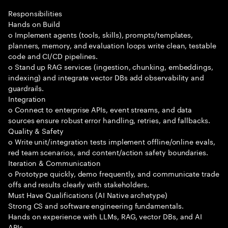
Responsibilities
Hands on Build
o Implement agents (tools, skills), prompts/templates,
planners, memory, and evaluation loops write clean, testable
code and CI/CD pipelines.
o Stand up RAG services (ingestion, chunking, embeddings,
indexing) and integrate vector DBs add observability and
guardrails.
Integration
o Connect to enterprise APIs, event streams, and data
sources ensure robust error handling, retries, and fallbacks.
Quality & Safety
o Write unit/integration tests implement offline/online evals,
red team scenarios, and content/action safety boundaries.
Iteration & Communication
o Prototype quickly, demo frequently, and communicate trade
offs and results clearly with stakeholders.
Must Have Qualifications (AI Native archetype)
Strong CS and software engineering fundamentals.
Hands on experience with LLMs, RAG, vector DBs, and AI
APIs.