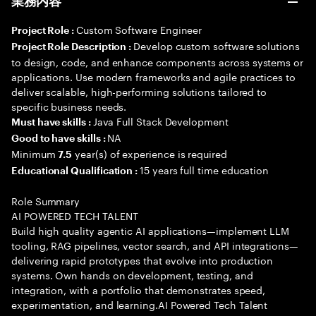
業務内容
Custom Software Engineer
Project Role :
Develop custom software solutions
Project Role Description :
to design, code, and enhance components across systems or
applications. Use modern frameworks and agile practices to
deliver scalable, high-performing solutions tailored to
specific business needs.
Java Full Stack Development
Must have skills :
NA
Good to have skills :
Minimum
year(s) of experience is required
7.5
15 years full time education
Educational Qualification :
Role Summary
AI POWERED TECH TALENT
Build high quality agentic AI applications—implement LLM
tooling, RAG pipelines, vector search, and API integrations—
delivering rapid prototypes that evolve into production
systems. Own hands on development, testing, and
integration, with a portfolio that demonstrates speed,
experimentation, and learning.AI Powered Tech Talent