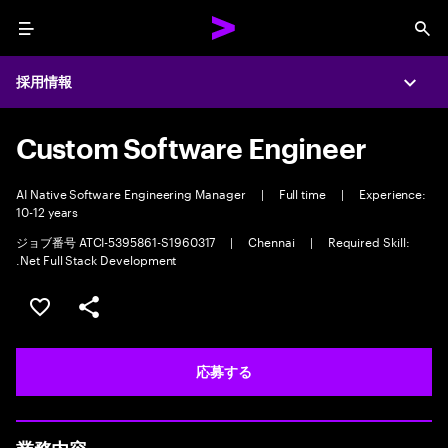
Menu
Sea
採用情報
Expa
Custom Software Engineer
AI Native Software Engineering Manager
|
Full time
|
Experience:
10-12 years
ジョブ番号 ATCI-5395861-S1960317
|
Chennai
|
Required Skill:
.Net Full Stack Development
ポジションを保存する 【首都圏エリア】契約社員（給与
シェア
応募する