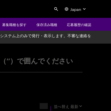
Japan
Search
募集職種を探す
保存済み職種
応募履歴の確認
システム上のみで発行・表示します。不審な連絡を
ccenture
’’）で囲んでください
結果
並べ替え
最新