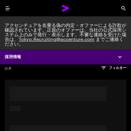
Menu
Sea
アクセンチュアを名乗る偽の内定・オファーによる詐欺が
確認されています。正規のオファーは、当社の公式採用シ
ステム上のみで発行・表示します。不審な連絡を受けた場
Search jobs at Acc
合は、
Tokyo.Recruiting@accenture.com
までご連絡く
ださい。
採用情報
Expa
文字数制限に達しました
検索のヒント
希望の仕事を表すフレーズや文章を使って検索してみてくださ
検索結果を見るにはEnterキーを押してください
結果
フィルター
い。キーワードを引用符で囲むことで、完全一致検索もできま
す。