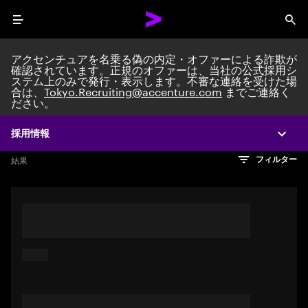
Menu
Sea
アクセンチュアを名乗る偽の内定・オファーによる詐欺が
確認されています。正規のオファーは、当社の公式採用シ
ステム上のみで発行・表示します。不審な連絡を受けた場
Search jobs at Acc
合は、
Tokyo.Recruiting@accenture.com
までご連絡く
ださい。
採用情報
Expa
文字数制限に達しました
検索のヒント
希望の仕事を表すフレーズや文章を使って検索してみてくださ
検索結果を見るにはEnterキーを押してください
結果
フィルター
い。キーワードを引用符で囲むことで、完全一致検索もできま
す。