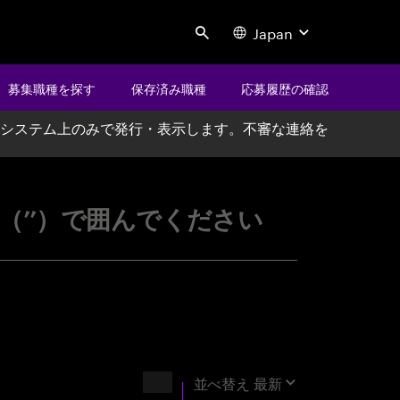
Japan
Search
募集職種を探す
保存済み職種
応募履歴の確認
システム上のみで発行・表示します。不審な連絡を
ccenture
’’）で囲んでください
結果
並べ替え
最新