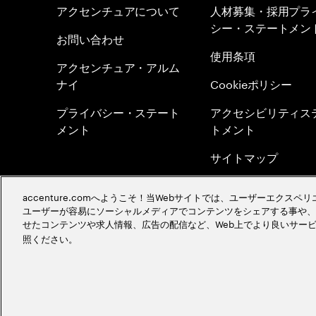
アクセンチュアについて
人材募集・採用プラ
シー・ステートメン
お問い合わせ
使用条項
アクセンチュア・アルム
ナイ
Cookieポリシー
プライバシー・ステート
アクセシビリティス
メント
トメント
サイトマップ
グローバル・メリト
accenture.comへようこそ！当Webサイトでは、ユーザーエクス
シー
ユーザーが容易にソーシャルメディアでコンテンツをシェアする事や、
せたコンテンツや求人情報、広告の配信など、Web上でより良いサー
採用イベント情報を
照ください。
©
2026
Accenture. All Rights Reserved.