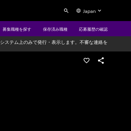
Japan
Search
募集職種を探す
保存済み職種
応募履歴の確認
システム上のみで発行・表示します。不審な連絡を
ポジションを保存する
シェア