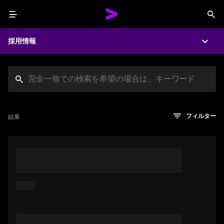
Menu
Sea
採用情報
Expa
Search jobs at Acc
文字数制限に達しました
検索のヒント
希望の仕事を表すフレーズや文章を使って検索してみてくださ
検索結果を見るにはEnterキーを押してください
結果
フィルター
い。キーワードを引用符で囲むことで、完全一致検索もできま
す。