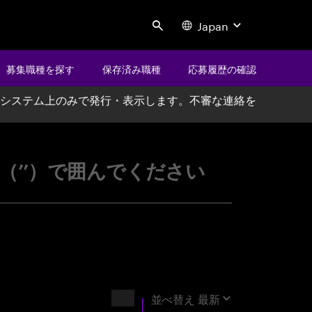
Japan
Search
募集職種を探す
保存済み職種
応募履歴の確認
システム上のみで発行・表示します。不審な連絡を
ccenture
’’）で囲んでください
結果
並べ替え
最新