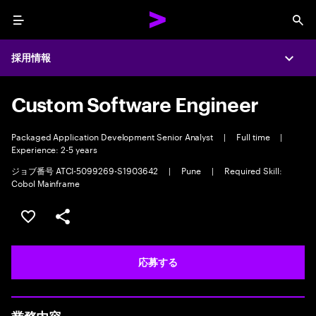
Menu
Sea
採用情報
Expa
Custom Software Engineer
Packaged Application Development Senior Analyst
|
Full time
|
Experience: 2-5 years
ジョブ番号 ATCI-5099269-S1903642
|
Pune
|
Required Skill:
Cobol Mainframe
ポジションを保存する 【首都圏エリア】契約社員（給与
シェア
応募する