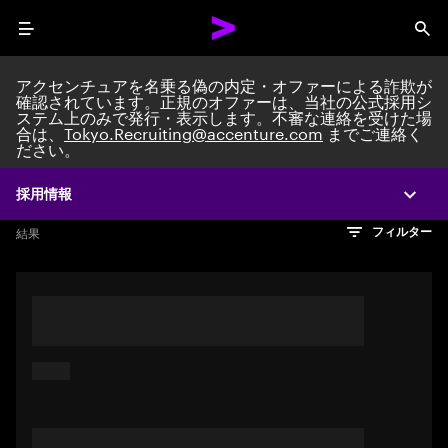
Menu
Sea
アクセンチュアを名乗る偽の内定・オファーによる詐欺が
確認されています。正規のオファーは、当社の公式採用シ
ステム上のみで発行・表示します。不審な連絡を受けた場
Search jobs at Acc
合は、
Tokyo.Recruiting@accenture.com
までご連絡く
ださい。
採用情報
Expa
文字数制限に達しました
検索のヒント
希望の仕事を表すフレーズや文章を使って検索してみてくださ
検索結果を見るにはEnterキーを押してください
結果
フィルター
い。キーワードを引用符で囲むことで、完全一致検索もできま
す。