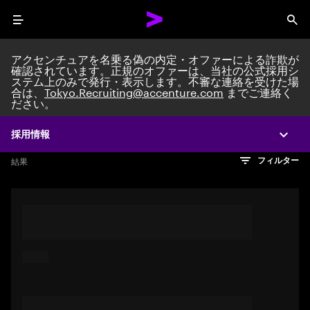
Menu
Sea
アクセンチュアを名乗る偽の内定・オファーによる詐欺が
確認されています。正規のオファーは、当社の公式採用シ
ステム上のみで発行・表示します。不審な連絡を受けた場
Search jobs at Acc
合は、
Tokyo.Recruiting@accenture.com
までご連絡く
ださい。
採用情報
Expa
文字数制限に達しました
検索のヒント
希望の仕事を表すフレーズや文章を使って検索してみてくださ
検索結果を見るにはEnterキーを押してください
結果
フィルター
い。キーワードを引用符で囲むことで、完全一致検索もできま
す。