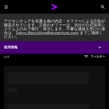
Menu
Sea
アクセンチュアを名乗る偽の内定・オファーによる詐欺が
確認されています。正規のオファーは、当社の公式採用シ
ステム上のみで発行・表示します。不審な連絡を受けた場
Search jobs at Acc
合は、
Tokyo.Recruiting@accenture.com
までご連絡く
ださい。
採用情報
Expa
文字数制限に達しました
検索のヒント
希望の仕事を表すフレーズや文章を使って検索してみてくださ
検索結果を見るにはEnterキーを押してください
結果
フィルター
い。キーワードを引用符で囲むことで、完全一致検索もできま
す。