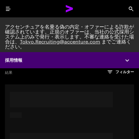
Menu
Sea
アクセンチュアを名乗る偽の内定・オファーによる詐欺が
確認されています。正規のオファーは、当社の公式採用シ
ステム上のみで発行・表示します。不審な連絡を受けた場
Search jobs at Acc
合は、
Tokyo.Recruiting@accenture.com
までご連絡く
ださい。
採用情報
Expa
文字数制限に達しました
検索のヒント
希望の仕事を表すフレーズや文章を使って検索してみてくださ
検索結果を見るにはEnterキーを押してください
結果
フィルター
い。キーワードを引用符で囲むことで、完全一致検索もできま
す。