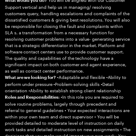
What would you do?
Support vertical and help us in managing/ resolving
customers query, handling escalations and complaints of the
dissatisfied customers & giving best resolutions. You will also
be responsible for closing the fault and complaints within
SLA s. a transformation from a necessary function for
resolving customer problems into a value- generating service
that is a strategic differentiator in the market. Platform and
software contact centers use to provide customer support.
The quality and capabilities of the technology have a
significant impact on both customer and agent experience,
as well as contact center performance.
•Adaptable and flexible •Ability to
What are we looking for?
perform under pressure •Problem-solving skills •Detail
orientation •Ability to establish strong client relationship
•In this role you are required to
Roles and Responsibilities:
solve routine problems, largely through precedent and
referral to general guidelines • Your expected interactions are
within your own team and direct supervisor • You will be
provided detailed to moderate level of instruction on daily
work tasks and detailed instruction on new assignments • The
decisions that you make would impact your own work • You