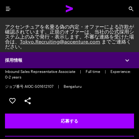
Menu
Sea
アクセンチュアを名乗る偽の内定・オファーによる詐欺が
確認されています。正規のオファーは、当社の公式採用シ
ステム上のみで発行・表示します。不審な連絡を受けた場
合は、
Tokyo.Recruiting@accenture.com
までご連絡く
ださい。
Inbound Sales Representative
Associate- Voice
採用情報
Expa
Inbound Sales Representative Associate
|
Full time
|
Experience:
0-2 years
ジョブ番号 AIOC-S01612107
|
Bengaluru
ポジションを保存する 【首都圏エリア】契約社員（給与
シェア
応募する