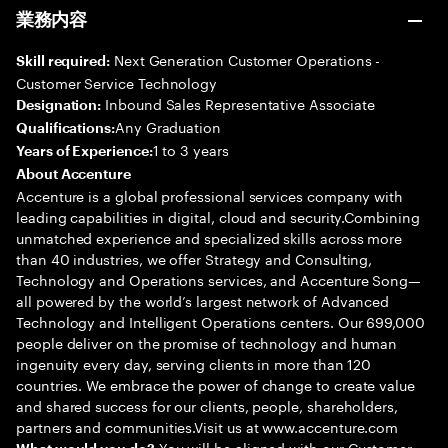
業務内容
Next Generation Customer Operations -
Skill required:
Customer Service Technology
Inbound Sales Representative Associate
Designation:
Any Graduation
Qualifications:
1 to 3 years
Years of Experience:
About Accenture
Accenture is a global professional services company with
leading capabilities in digital, cloud and security.Combining
unmatched experience and specialized skills across more
than 40 industries, we offer Strategy and Consulting,
Technology and Operations services, and Accenture Song—
all powered by the world’s largest network of Advanced
Technology and Intelligent Operations centers. Our 699,000
people deliver on the promise of technology and human
ingenuity every day, serving clients in more than 120
countries. We embrace the power of change to create value
and shared success for our clients, people, shareholders,
partners and communities.Visit us at www.accenture.com
You will be aligned with our Customer