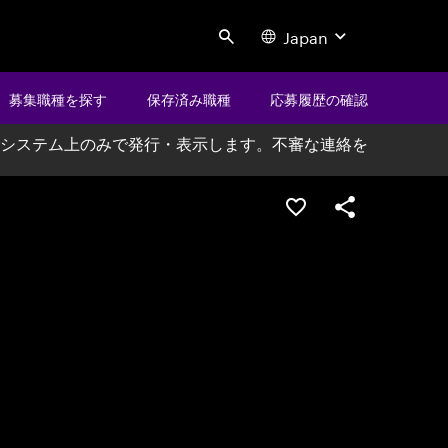
Japan
Search
募集職種を探す
保存済み職種
応募履歴の確認
システム上のみで発行・表示します。不審な連絡を
ポジションを保存する
シェア