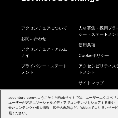
アクセンチュアについて
人材募集・採用プラ
シー・ステートメン
お問い合わせ
使用条項
アクセンチュア・アルム
ナイ
Cookieポリシー
プライバシー・ステート
アクセシビリティス
メント
トメント
サイトマップ
グローバル・メリト
accenture.comへようこそ！当Webサイトでは、ユーザーエクス
シー
ユーザーが容易にソーシャルメディアでコンテンツをシェアする事や、
せたコンテンツや求人情報、広告の配信など、Web上でより良いサー
採用イベント情報を
照ください。