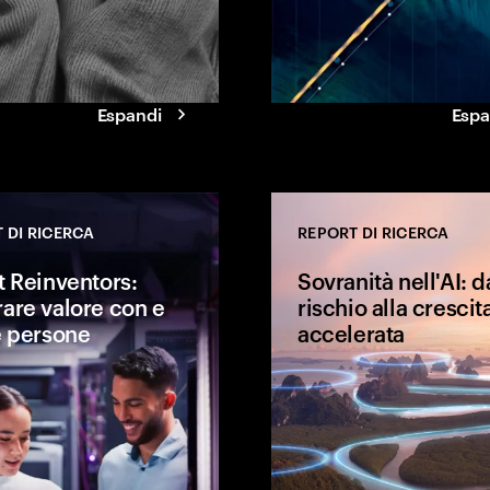
rmare gli
gitali in valore
Espandi
Espa
 DI RICERCA
REPORT DI RICERCA
t Reinventors:
Sovranità nell'AI: d
are valore con e
rischio alla crescit
e persone
accelerata
 locale diventa
Come persone e AI crescono
condivisa che si
insieme? Scopri le sei
re la città stessa.
caratteristiche che permettono
alle Talent Reinventors di
ottenere risultati migliori e