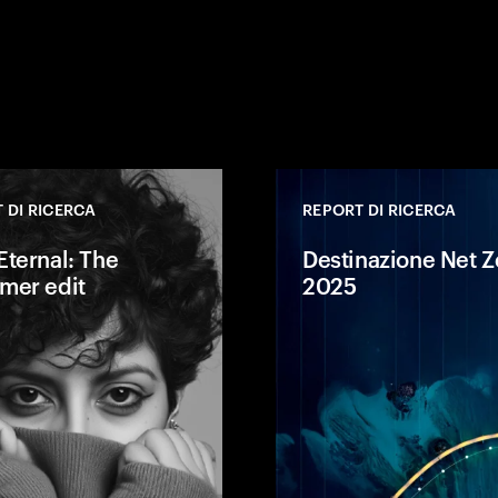
 DI RICERCA
REPORT DI RICERCA
Eternal: The
Destinazione Net Z
mer edit
2025
The customer edit analizza come
i consumatori ridefiniscono il
gnifica offrire
lusso: valori, aspirazioni e
iori ai cittadini e
aspettative verso i brand.
el settore pubblico.
ioni capaci di
ecnologia con i
persone saranno in