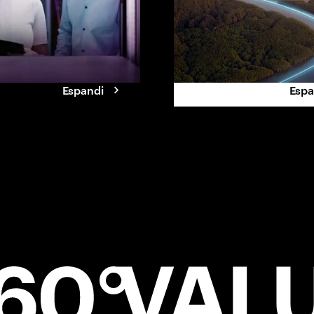
superare i competitor.
Espandi
Espa