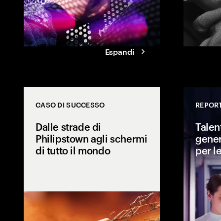
grado di trasfo
investimenti di
pubblico.
Espandi
CASO DI SUCCESSO
REPORT
Dalle strade di
Talen
Philipstown agli schermi
gener
di tutto il mondo
per l
Una tradizione
un'esperienza 
estende ben olt