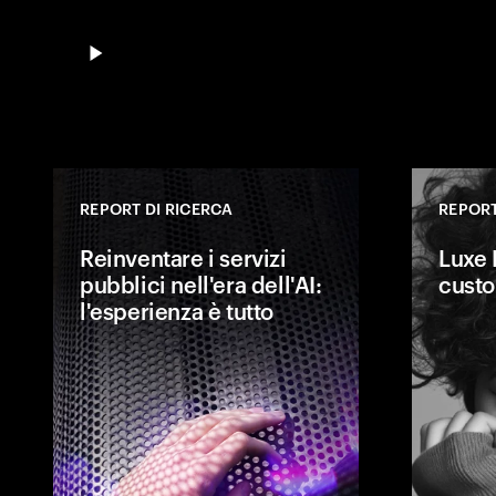
REPORT DI RICERCA
REPORT
Reinventare i servizi
Luxe 
pubblici nell'era dell'AI:
custo
l'esperienza è tutto
Modernizzare si
esperienze migl
ai lavoratori d
Le amministraz
coniugare la t
bisogni delle 