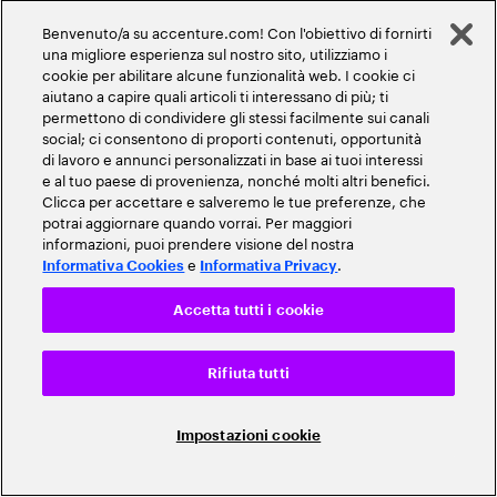
Careers del nostro sito web
potrete anche ricevere
Benvenuto/a su accenture.com! Con l'obiettivo di fornirti
indicazioni personalizzate
una migliore esperienza sul nostro sito, utilizziamo i
cookie per abilitare alcune funzionalità web. I cookie ci
sulle opportunità di lavoro.
aiutano a capire quali articoli ti interessano di più; ti
permettono di condividere gli stessi facilmente sui canali
Trasferire le vostre
Giustificata in base al
social; ci consentono di proporti contenuti, opportunità
informazioni di contatto, i
nostro legittimo interesse a
di lavoro e annunci personalizzati in base ai tuoi interessi
dati relativi a istruzione,
garantire che siano assunti i
e al tuo paese di provenienza, nonché molti altri benefici.
occupazione, informazioni
dipendenti appropriati.
Clicca per accettare e salveremo le tue preferenze, che
sulla candidatura e il CV,
potrai aggiornare quando vorrai. Per maggiori
tutte fornite da voi nel
informazioni, puoi prendere visione del nostra
nostro sistema di
e
.
Informativa Cookies
Informativa Privacy
recruitment, su Accenture
Talent Connection, un sito
Accetta tutti i cookie
che vi notifica la
disponibilità di nuove
posizioni che potrebbero
Rifiuta tutti
interessarvi.
Amministrazione dei
Impostazioni cookie
Giustificata in base al
benefit dei dipendenti
nostro legittimo interesse a
garantire che i nostri