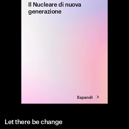
Il Nucleare di nuova
generazione
Come evo
remunera
energeti
(AMR), S
Micro Mo
Espandi
Let there be change