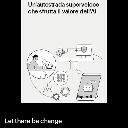
Un'autostrada superveloce
che sfrutta il valore dell'AI
Molti pro
Le organi
processi
modelli 
dell'AI, 
enterpri
Espandi
Let there be change