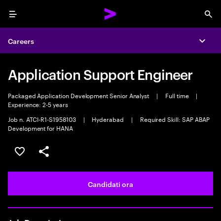
Menu
Sea
Careers
Expa
Application Support Engineer
Packaged Application Development Senior Analyst
|
Full time
|
Experience: 2-5 years
Job n. ATCI-R1-S1958103
|
Hyderabad
|
Required Skill: SAP ABAP
Development for HANA
Salva l'annuncio
Condividi l'annuncio
Candidati ora