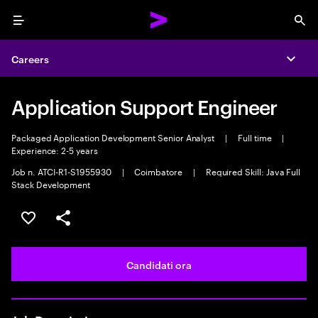
Menu
Sea
Careers
Expa
Application Support Engineer
Packaged Application Development Senior Analyst
|
Full time
|
Experience: 2-5 years
Job n. ATCI-R1-S1955930
|
Coimbatore
|
Required Skill: Java Full
Stack Development
Salva l'annuncio
Condividi l'annuncio
Candidati ora