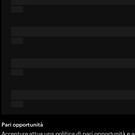
Pari opportunità
Accenture attua una politica di pari opportunità e 