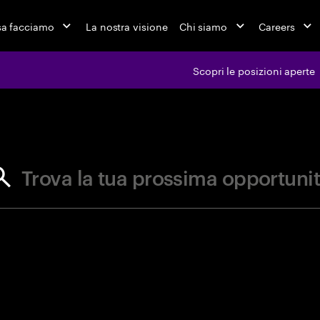
a facciamo
La nostra visione
Chi siamo
Careers
Scopri le posizioni aperte
ferte di l
Trova la tua prossima opportuni