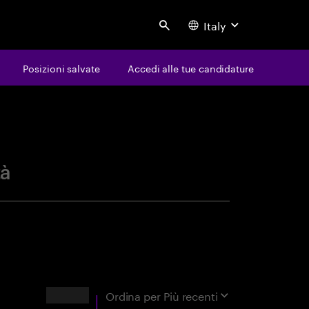
Italy
Search
Posizioni salvate
Accedi alle tue candidature
avoro
tà
Risultati
Ordina per
Più recenti