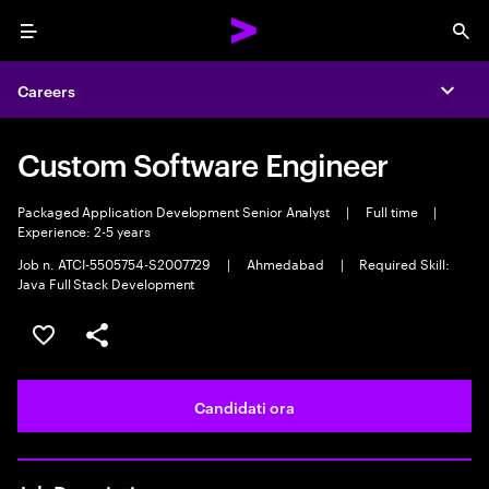
Menu
Sea
Careers
Expa
Custom Software Engineer
Packaged Application Development Senior Analyst
|
Full time
|
Experience: 2-5 years
Job n. ATCI-5505754-S2007729
|
Ahmedabad
|
Required Skill:
Java Full Stack Development
Salva l'annuncio
Condividi l'annuncio
Candidati ora