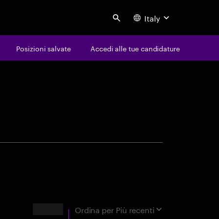
Italy
Search
Posizioni salvate
Accedi alle tue candidature
avoro
ossima opportunità
Risultati
Ordina per
Più recenti