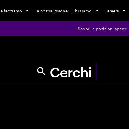
a facciamo
La nostra visione
Chi siamo
Careers
Scopri le posizioni aperte
ferte di l
Trova la tua pr