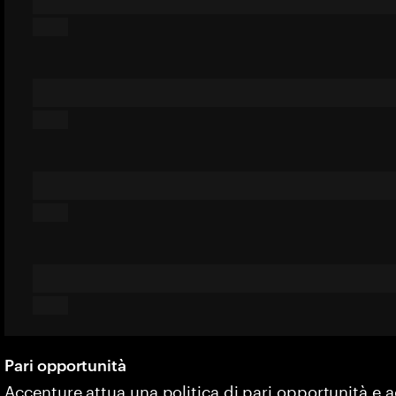
Pari opportunità
Accenture attua una politica di pari opportunità e 