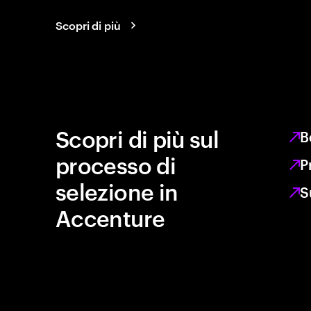
Scopri di più
Scopri di più sul
B
processo di
P
selezione in
S
Accenture