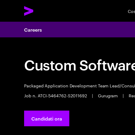
Cos
Careers
Custom Software
Packaged Application Development Team Lead/Consu
Job n. ATCI-5464762-S2011692
|
Gurugram
|
Re
Candidati ora