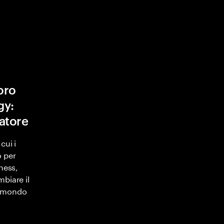
oro
gy:
zatore
cui i
o per
iness,
biare il
l mondo