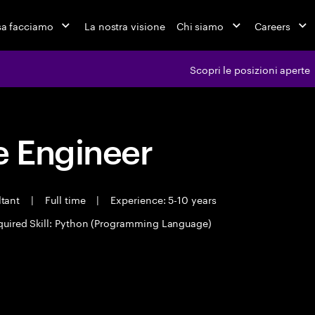
a facciamo
La nostra visione
Chi siamo
Careers
Scopri le posizioni aperte
 Engineer
ltant
|
Full time
|
Experience: 5-10 years
quired Skill: Python (Programming Language)