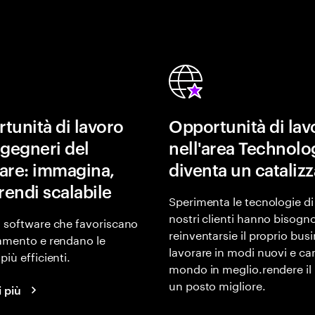
tunità di lavoro
Opportunità di lav
ngegneri del
nell'area Technolo
are: immagina,
diventa un cataliz
rendi scalabile
Sperimenta le tecnologie di 
nostri clienti hanno bisogn
 software che favoriscano
reinventarsie il proprio bus
amento e rendano le
lavorare in modi nuovi e cam
più efficienti.
mondo in meglio.rendere i
un posto migliore.
i più