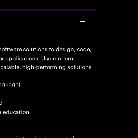
oftware solutions to design, code,
r applications. Use modern
scalable, high-performing solutions
nguage)
ed
me education
ngage in the development of