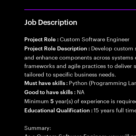
Job Description
Custom Software Engineer
Project Role :
Develop custom s
Project Role Description :
and enhance components across systems o
frameworks and agile practices to deliver 
tailored to specific business needs.
Python (Programming La
Must have skills :
NA
Good to have skills :
Minimum
year(s) of experience is requir
5
15 years full ti
Educational Qualification :
Summary:
As a Custom Software Engineer, you will e