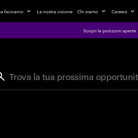
a facciamo
La nostra visione
Chi siamo
Careers
Scopri le posizioni aperte
ferte di l
Trova la tua prossima opportuni