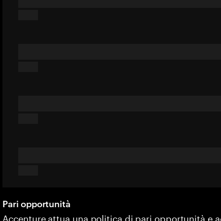
Pari opportunità
Accenture attua una politica di pari opportunità e 