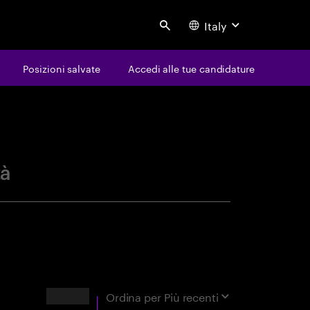
Italy
Search
Posizioni salvate
Accedi alle tue candidature
avoro
tà
Risultati
Ordina per
Più recenti