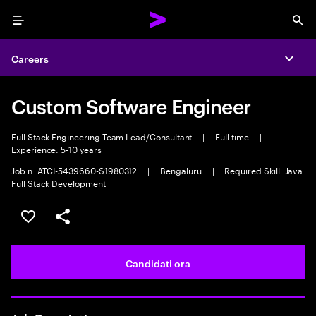
Menu
Sea
Careers
Expa
Custom Software Engineer
Full Stack Engineering Team Lead/Consultant
|
Full time
|
Experience: 5-10 years
Job n. ATCI-5439660-S1980312
|
Bengaluru
|
Required Skill: Java
Full Stack Development
Salva l'annuncio
Condividi l'annuncio
Candidati ora